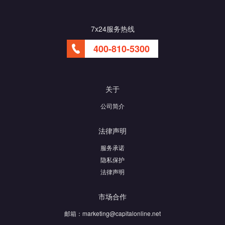
7x24服务热线
400-810-5300
关于
公司简介
法律声明
服务承诺
隐私保护
法律声明
市场合作
邮箱：
marketing@capitalonline.net