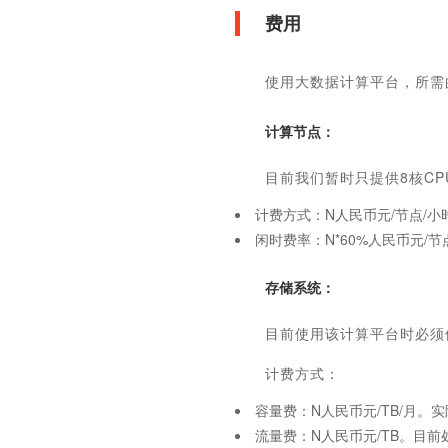
费用
使用大数据计算平台，所需的
计算节点：
目前我们暂时只提供8核CP
计费方式：N人民币元/节点/小
闲时费率：N*60%人民币元/节
存储系统：
目前使用该计算平台时必须
计费方式：
容量费：N人民币元/TB/月
流量费：N人民币元/TB。目