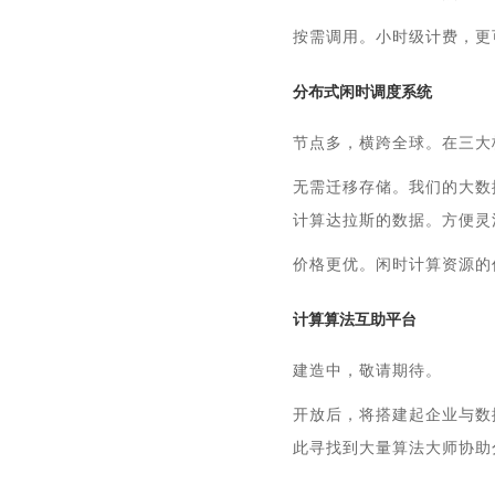
按需调用。小时级计费，更
分布式闲时调度系统
节点多，横跨全球。在三大
无需迁移存储。我们的大数
计算达拉斯的数据。方便灵
价格更优。闲时计算资源的
计算算法互助平台
建造中，敬请期待。
开放后，将搭建起企业与数
此寻找到大量算法大师协助