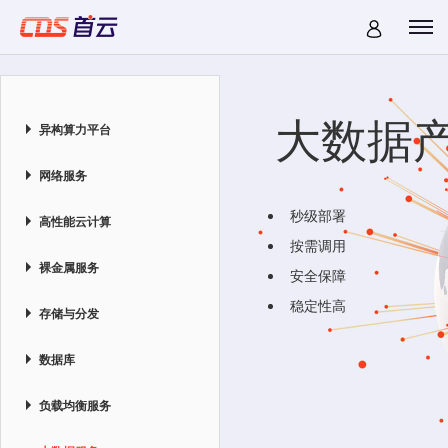
大数据
异构算力平台
网络服务
秒级部署
高性能云计算
按需调用
裸金属服务
安全保障
稳定性高
存储与分发
数据库
负载均衡服务