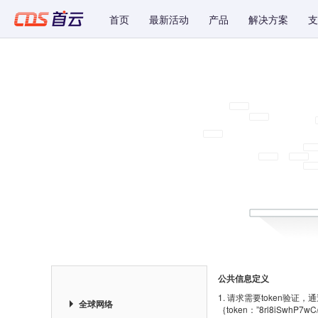
首页
最新活动
产品
解决方案
支
公共
信息定义
1. 请求需要token验证
全球网络
｛token：”8rl8iSwhP7w