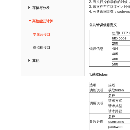
2. 当执行操作动作的时候
3. 该文档至在版本v1.4时
存储与分发
4. 公共返回参数：code
高性能云计算
公共
错误信息定义
使用HTTP
专属云接口
http code
200
虚拟机接口
错误信息
404
405
400
其他
500
1.获取token
选项
描述
功能说明
获取token
名称
请求方式
调用说明
请求类型
请求路径
名称
参数必选
username
password