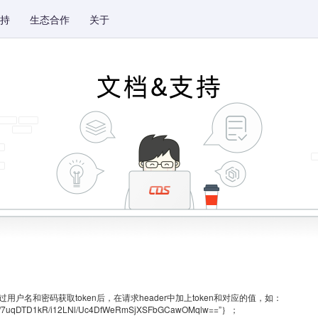
持
生态合作
关于
，通过用户名和密码获取token后，在请求header中加上token和对应的值，如：
C/7uqDTD1kR/i12LNl/Uc4DfWeRmSjXSFbGCawOMqlw==”｝；