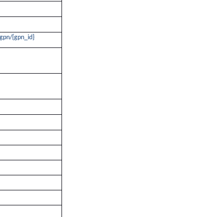
/gpn/{gpn_id}