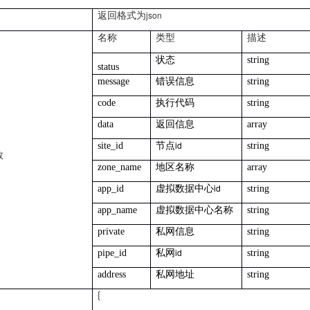
json
返回格式为
名称
类型
描述
状态
string
status
message
错误信息
string
code
执行代码
string
data
返回信息
array
id
site_id
节点
string
数
zone_name
地区名称
array
id
app_id
虚拟数据中心
string
app_name
虚拟数据中心名称
string
private
私网信息
string
id
pipe_id
私网
string
address
私网地址
string
{