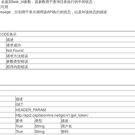
，会返回task_id参数，该参数用于查询任务执行的中间状态；
候可用
/message，分别用于表示调用该API执行的状态，以及对该状态的描述
 CODE表示
描述
请求成功
Not Found
请求方法错误
参数类型错误
程序内部错误
描述
GET
HEADER_PARAM
http://api2.capitalonline.net/gic/v1/get_token/
要求
类型
描述
True
String
用户名
True
String
密码