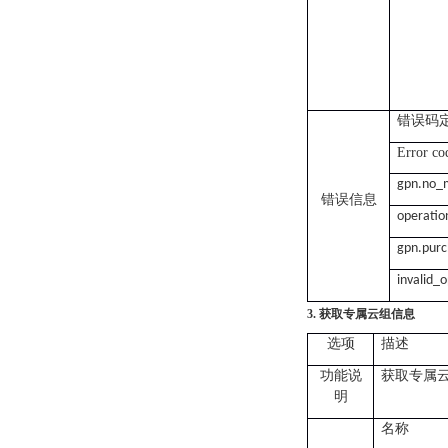
错误码
Error co
gpn.no_
错误信息
operatio
gpn.purc
invalid_
获取专属云组信息
3.
选项
描述
获取专属
功能说
明
名称