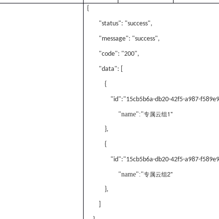
{
"status": "success",
"message": "success",
"code": "200",
"data": [
{
"id":"15cb5b6a-db20-42f5-a987-f589e9
专属云组
1"
"name":"
},
{
"id":"15cb5b6a-db20-42f5-a987-f589e9
专属云组
2"
"name":"
},
]