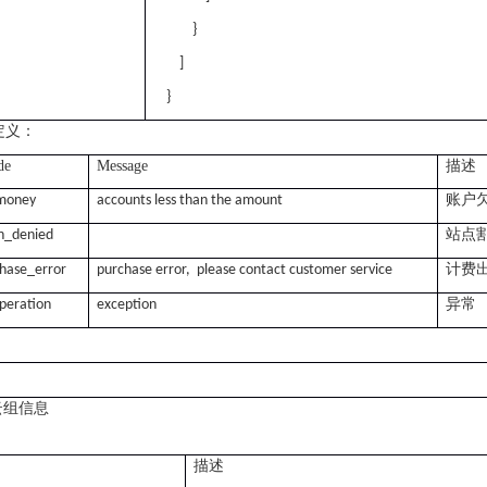
}
]
}
定义：
de
Message
描述
账户
money
accounts less than the amount
站点
n_denied
hase_error
purchase error, please contact customer service
计费
异常
operation
exception
云组信息
描述