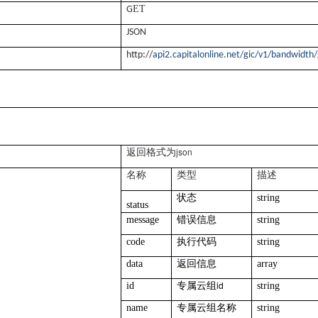
ET
G
JSON
http://
api2.capitalonline.net/gic/v1/bandwidth
json
返回格式为
名称
类型
描述
状态
string
status
message
错误信息
string
code
执行代码
string
data
返回信息
array
id
id
专属云组
string
name
专属云组名称
string