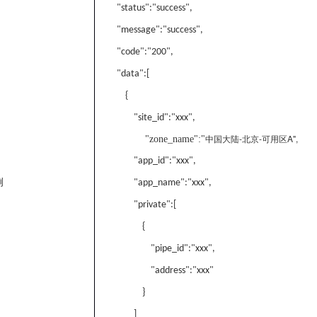
"status":"success",
"message":"success",
"code":"200",
"data":[
{
"site_id":"xxx",
中国大陆
-
北京
-
可用区
A",
"zone_name":"
"app_id":"xxx",
例
"app_name":"xxx",
"private":[
{
"pipe_id":"xxx",
"address":"xxx"
}
]