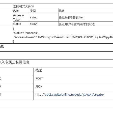
返回格式为json
名称
类型
描述
Access-
string
验证后得到的token
Token
status
string
验证用户名密码请求的状态
{
"status": "success",
"Access-Token":"UIxWcrSg1v35AukDS2rRj94Q6S+XDiN2jLQHeMSpy4b
}
信息
加入专属云私网信息
描述
式
POST
型
JSON
径
http://
api2.capitalonline.net/gic/v1/gpn/create/