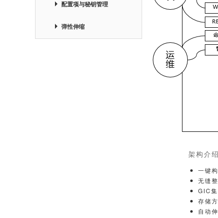
配置项与秘钥管理
弹性伸缩
ETCD备份
架构介
⼀键
⽆缝整
GIC集
存储⽅
⾃动伸