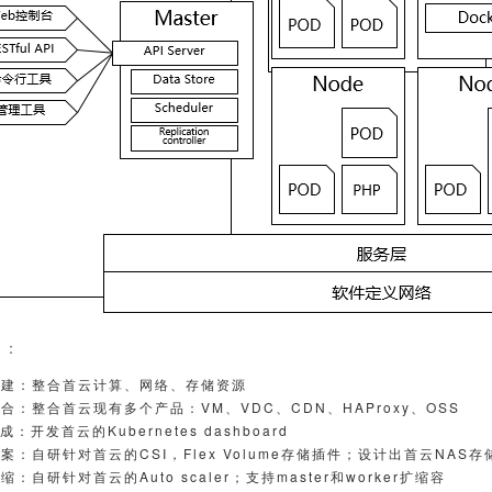
绍：
构建：整合⾸云计算、⽹络、存储资源
合：整合⾸云现有多个产品：VM、VDC、CDN、HAProxy、OSS
成：开发⾸云的Kubernetes dashboard
案：⾃研针对⾸云的CSI，Flex Volume存储插件；设计出⾸云NAS存
缩：⾃研针对⾸云的Auto scaler；⽀持master和worker扩缩容