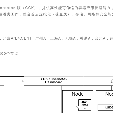
bernetes 版（CCK），提供高性能可伸缩的容器应用管理能力
运维类工作，整合首云虚拟化（裸金属）、存储、网络和安全能
北京A/B/C/E/H，广州A，上海A，无锡A，香港A，台北A，
200个节点