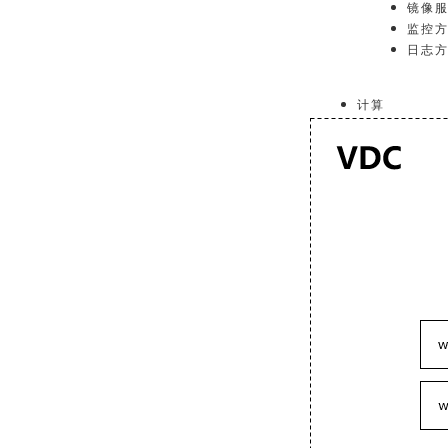
镜像服
监控⽅
⽇志⽅
计算