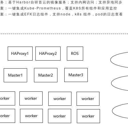
务：基于Harbor⾃研⾸云的镜像服务；⽀持内⽹访问；⽀持异地同步
案：⼀键集成Kube-Prometheus，覆盖K8S所有组件和应⽤监控
案：⼀键集成EFK⽇志组件，⽀持node，k8s 组件，pod的⽇志查看