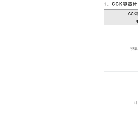
1、CCK容器
CC
密集
计